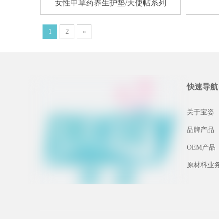
女性中草药养生护垫/天使帖系列
1
2
»
快速导航
关于宝姿
品牌产品
OEM产品
原材料业
倍加可亲 自在舒心