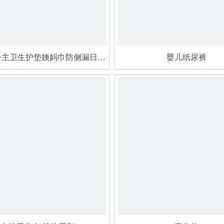
公主卫生护垫姨妈巾防侧漏日夜
婴儿纸尿裤
用透气