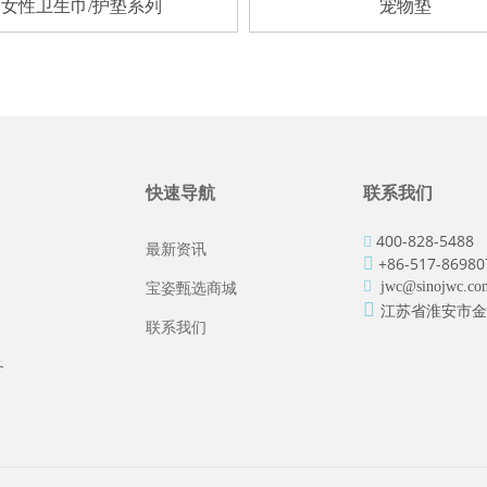
女性卫生巾/护垫系列
宠物垫
快速导航
联系我们
400-828-5488

最新资讯
+86-517-86980


jwc@sinojwc.co
宝姿甄选商城

江苏省淮安市金
联系我们
务