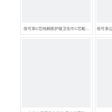
倍可亲U芯纯棉医护级卫生巾U芯船型
倍可亲
防侧漏护翼亲肤全棉