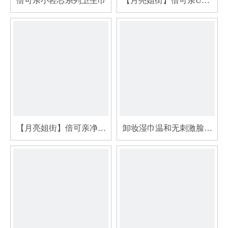
倍可亲小轻芯系列卫生巾
【月亮姐街】倍可亲U芯·
隐身月亮联名卫生巾专利
设计防漏防脏
【月亮姐街】倍可亲净颜
卸妆湿巾温和无刺激脸部
棉柔巾洗脸巾月亮联名加
深层清洁一次性卸妆棉玻
大加厚柔软亲肤
尿酸便携装