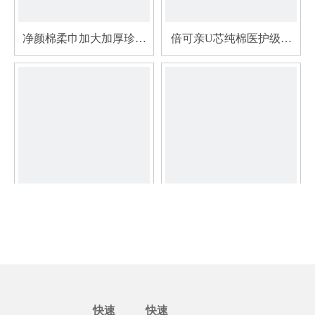
净颜棉柔巾加大加厚珍珠
倍可亲U芯纯棉医护级卫
纹洗脸巾紧实棉柔深层清
生巾U芯船型防侧漏护翼
洁80抽
亲肤全棉
倍可亲公主卫生护垫姨妈
倍可亲女性护理专用湿厕
巾防侧漏日夜用透气
纸温和清洁私密处经期适
用便携装15片
1
2
»
快速
快速